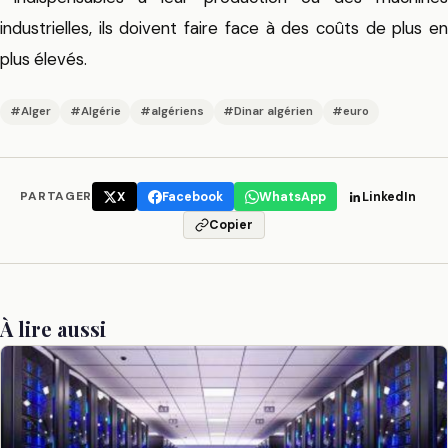
industrielles, ils doivent faire face à des coûts de plus en
plus élevés.
#Alger
#Algérie
#algériens
#Dinar algérien
#euro
PARTAGER
X
Facebook
WhatsApp
LinkedIn
Copier
À lire aussi