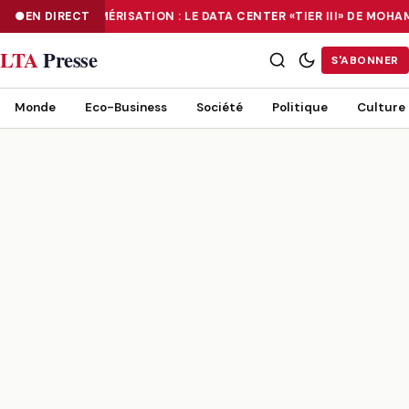
EN DIRECT
NUMÉRISATION : LE DATA CENTER «TIER III» DE MOH
NUMÉRISATION : LE DATA CENTER «TIER III» DE MOHAMMADIA, UN
LTA
Presse
S'ABONNER
Monde
Eco-Business
Société
Politique
Culture