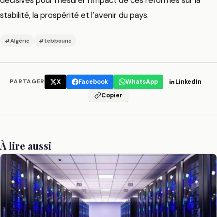
décisives pour mesurer l’impact de ces réformes sur la
stabilité, la prospérité et l’avenir du pays.
#Algérie
#tebboune
PARTAGER
X
Facebook
WhatsApp
LinkedIn
Copier
À lire aussi