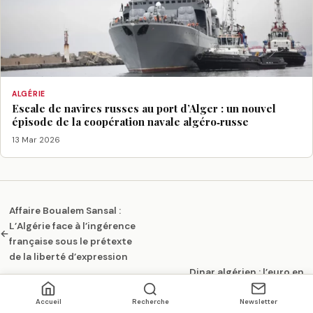
ALGÉRIE
Escale de navires russes au port d’Alger : un nouvel
épisode de la coopération navale algéro‑russe
13 Mar 2026
Affaire Boualem Sansal :
L’Algérie face à l’ingérence
←
française sous le prétexte
de la liberté d’expression
Dinar algérien : l’euro en
chute libre sur le marché
→
noir, une tendance durable
Accueil
Recherche
Newsletter