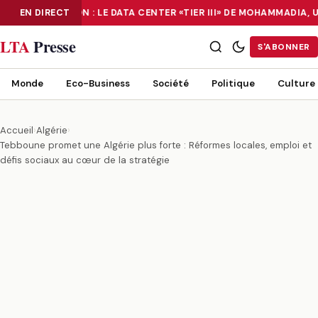
NUMÉRISATION : LE DATA CENTER «TIER III» DE MOHAMMADIA, 
EN DIRECT
NUMÉRISATION : LE DATA CENTER «TIER III» DE MOHAMMADIA, UN
LTA
Presse
S'ABONNER
Monde
Eco-Business
Société
Politique
Culture
Accueil
›
Algérie
›
Tebboune promet une Algérie plus forte : Réformes locales, emploi et
défis sociaux au cœur de la stratégie