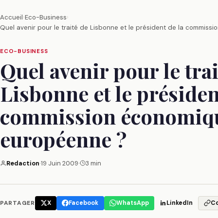
Accueil
›
Eco-Business
›
Quel avenir pour le traité de Lisbonne et le président de la commis
ECO-BUSINESS
Quel avenir pour le trai
Lisbonne et le présiden
commission économiq
européenne ?
Redaction
·
19 Juin 2009
·
3 min
PARTAGER
X
Facebook
WhatsApp
LinkedIn
C