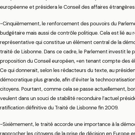
européenne et présidera le Conseil des affaires étrangères 
-Cinquièmement, le renforcement des pouvoirs du Parlemen
budgétaire mais aussi de contrôle politique. Cela est lié a
représentative qui constitue un élément central de la démoc
traité de Lisbonne. Dans ce cadre, le Parlement investit le
proposition du Conseil européen, «en tenant compte des é
Ce qui donnerait, selon les rédacteurs du texte, au préside
démocratique plus grande, afin d’éviter la technocratisati
citoyens. Pourtant, comme cela se passe actuellement, bo
veulent dans un souci de stabilité reconduire l’actuel prési
ratification définitive du Traité de Lisbonne fin 2009.
-Sixièmement, le traité accorde une importance à la démocr
rapprocher les citoyens de la prise de décision en Europe e