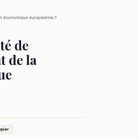
sion économique européenne ?
té de
t de la
ue
opier