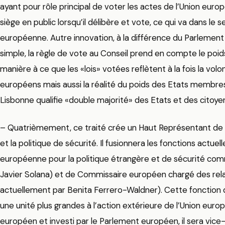
ayant pour rôle principal de voter les actes de l’Union eur
siège en public lorsqu’il délibère et vote, ce qui va dans le 
européenne. Autre innovation, à la différence du Parlement 
simple, la règle de vote au Conseil prend en compte le poi
manière à ce que les «lois» votées reflètent à la fois la vol
européens mais aussi la réalité du poids des Etats membres 
Lisbonne qualifie «double majorité» des Etats et des citoye
– Quatrièmement, ce traité crée un Haut Représentant de l’
et la politique de sécurité. Il fusionnera les fonctions actu
européenne pour la politique étrangère et de sécurité co
Javier Solana) et de Commissaire européen chargé des rel
actuellement par Benita Ferrero-Waldner). Cette fonction 
une unité plus grandes à l’action extérieure de l’Union euro
européen et investi par le Parlement européen, il sera vic