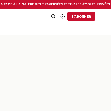
A FACE À LA GALÈRE DES TRAVERSÉES ESTIVALES
•
ÉCOLES PRIVÉES E
RRIES : LA DIASPORA FACE À LA GALÈRE DES TRAVERSÉES ESTIVALE
S'ABONNER