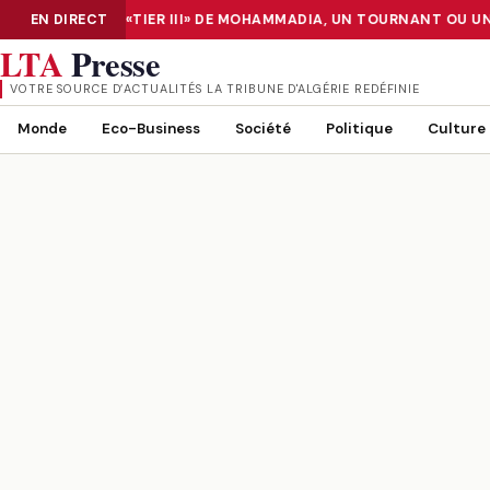
E DATA CENTER «TIER III» DE MOHAMMADIA, UN TOURNANT OU UN 
EN DIRECT
NUMÉRISATION : LE DATA CENTER «TIER III» DE MOHAMMADIA, UN
LTA
Presse
VOTRE SOURCE D’ACTUALITÉS LA TRIBUNE D'ALGÉRIE REDÉFINIE
Monde
Eco-Business
Société
Politique
Culture