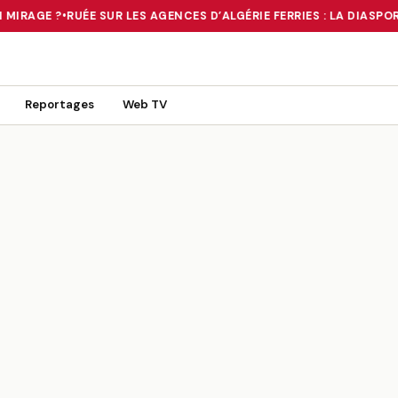
MIRAGE ?
•
RUÉE SUR LES AGENCES D’ALGÉRIE FERRIES : LA DIASPOR
 TOURNANT OU UN MIRAGE ?
•
RUÉE SUR LES AGENCES D’ALGÉRIE FE
Reportages
Web TV