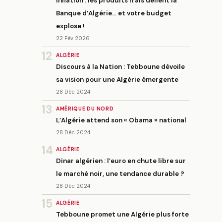
Inflation : les produits frais défient la
Banque d’Algérie… et votre budget
explose !
22 Fév 2026
12
ALGÉRIE
Discours à la Nation : Tebboune dévoile
sa vision pour une Algérie émergente
28 Déc 2024
13
AMÉRIQUE DU NORD
L’Algérie attend son « Obama » national
28 Déc 2024
14
ALGÉRIE
Dinar algérien : l’euro en chute libre sur
le marché noir, une tendance durable ?
28 Déc 2024
15
ALGÉRIE
Tebboune promet une Algérie plus forte