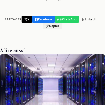
PARTAGER
X
Facebook
WhatsApp
LinkedIn
Copier
À lire aussi