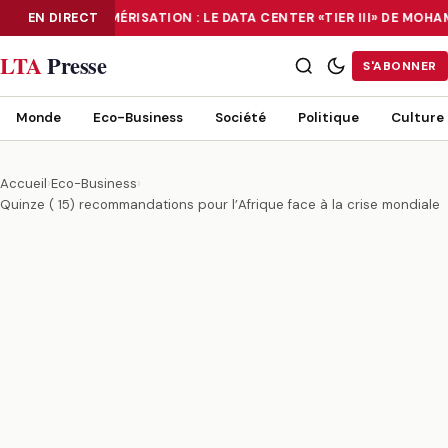
EN DIRECT
NUMÉRISATION : LE DATA CENTER «TIER III» DE MOH
NUMÉRISATION : LE DATA CENTER «TIER III» DE MOHAMMADIA, UN
LTA
Presse
S'ABONNER
Monde
Eco-Business
Société
Politique
Culture
Accueil
›
Eco-Business
›
Quinze ( 15) recommandations pour l’Afrique face à la crise mondiale