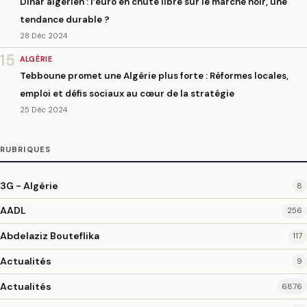
Dinar algérien : l’euro en chute libre sur le marché noir, une
tendance durable ?
28 Déc 2024
15
ALGÉRIE
Tebboune promet une Algérie plus forte : Réformes locales,
emploi et défis sociaux au cœur de la stratégie
25 Déc 2024
RUBRIQUES
3G - Algérie
8
AADL
256
Abdelaziz Bouteflika
117
Actualités
9
Actualités
6876