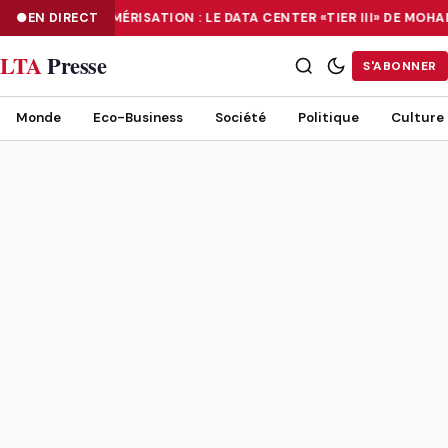
EN DIRECT
NUMÉRISATION : LE DATA CENTER «TIER III» DE MO
NUMÉRISATION : LE DATA CENTER «TIER III» DE MOHAMMADIA, UN
LTA
Presse
S'ABONNER
Monde
Eco-Business
Société
Politique
Culture