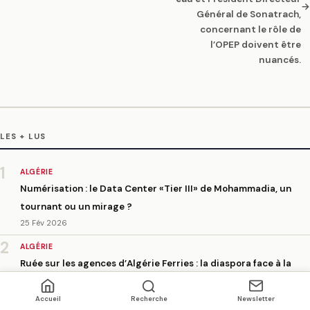
→
Général de Sonatrach,
concernant le rôle de
l’OPEP doivent être
nuancés.
LES + LUS
1
ALGÉRIE
Numérisation : le Data Center «Tier III» de Mohammadia, un
tournant ou un mirage ?
25 Fév 2026
2
ALGÉRIE
Ruée sur les agences d’Algérie Ferries : la diaspora face à la
galère des traversées estivales
25 Fév 2026
Accueil
Recherche
Newsletter