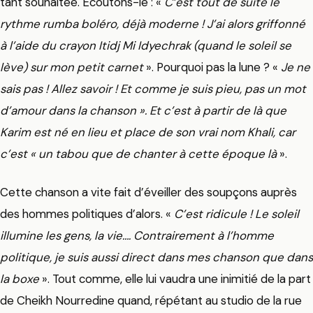
tant souhaitée. Ecoutons-le : «
C’est tout de suite le
rythme rumba boléro, déjà moderne ! J’ai alors griffonné
à l’aide du crayon Itidj Mi Idyechrak (quand le soleil se
lève) sur mon petit carnet
». Pourquoi pas la lune ? «
Je ne
sais pas ! Allez savoir ! Et comme je suis pieu, pas un mot
d’amour dans la chanson ». Et c’est à partir de là que
Karim est né en lieu et place de son vrai nom Khali, car
c’est « un tabou que de chanter à cette époque là
».
Cette chanson a vite fait d’éveiller des soupçons auprès
des hommes politiques d’alors. «
C’est ridicule ! Le soleil
illumine les gens, la vie…. Contrairement à l’homme
politique, je suis aussi direct dans mes chanson que dans
la boxe
». Tout comme, elle lui vaudra une inimitié de la part
de Cheikh Nourredine quand, répétant au studio de la rue