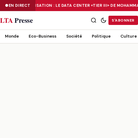
EN DIRECT
NUMÉRISATION : LE DATA CENTER «TIER III» DE MOHAMM
NUMÉRISATION : LE DATA CENTER «TIER III» DE MOHAMMADIA, UN
LTA
Presse
S'ABONNER
Monde
Eco-Business
Société
Politique
Culture