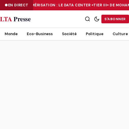
EN DIRECT
NUMÉRISATION : LE DATA CENTER «TIER III» DE MOH
NUMÉRISATION : LE DATA CENTER «TIER III» DE MOHAMMADIA, UN
LTA
Presse
S'ABONNER
Monde
Eco-Business
Société
Politique
Culture