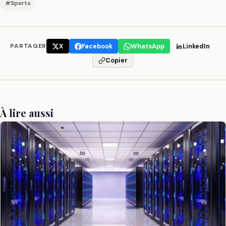
#Sports
PARTAGER
X
Facebook
WhatsApp
LinkedIn
Copier
À lire aussi