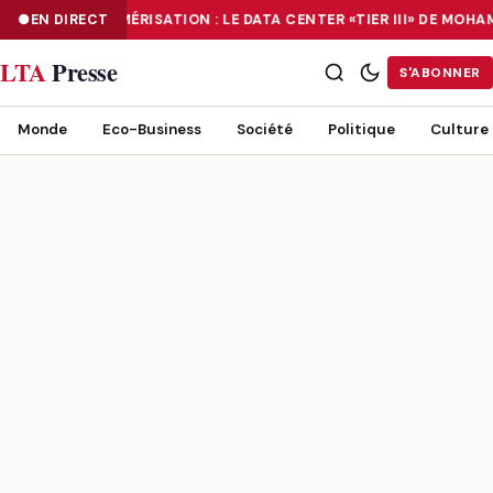
EN DIRECT
NUMÉRISATION : LE DATA CENTER «TIER III» DE MOH
NUMÉRISATION : LE DATA CENTER «TIER III» DE MOHAMMADIA, UN
LTA
Presse
S'ABONNER
Monde
Eco-Business
Société
Politique
Culture