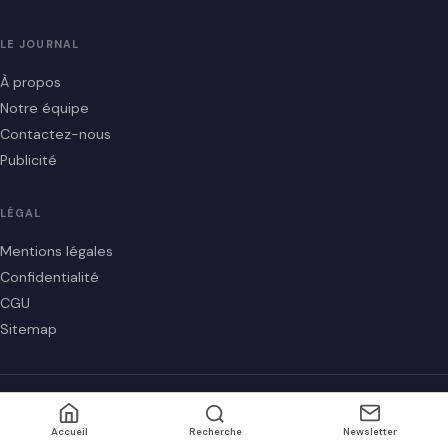
LE JOURNAL
À propos
Notre équipe
Contactez-nous
Publicité
LÉGAL
Mentions légales
Confidentialité
CGU
Sitemap
© 2026 LTA Presse — Tous droits réservés
Fait avec ♥ en France |
RSS
Accueil
Recherche
Newsletter