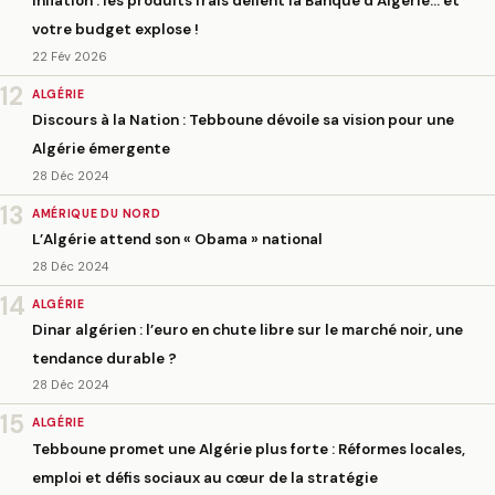
Inflation : les produits frais défient la Banque d’Algérie… et
votre budget explose !
22 Fév 2026
12
ALGÉRIE
Discours à la Nation : Tebboune dévoile sa vision pour une
Algérie émergente
28 Déc 2024
13
AMÉRIQUE DU NORD
L’Algérie attend son « Obama » national
28 Déc 2024
14
ALGÉRIE
Dinar algérien : l’euro en chute libre sur le marché noir, une
tendance durable ?
28 Déc 2024
15
ALGÉRIE
Tebboune promet une Algérie plus forte : Réformes locales,
emploi et défis sociaux au cœur de la stratégie