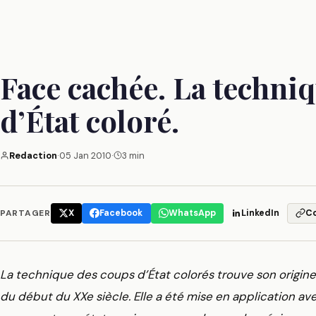
Face cachée. La techni
d’État coloré.
Redaction
·
05 Jan 2010
·
3 min
PARTAGER
X
Facebook
WhatsApp
LinkedIn
C
La technique des coups d’État colorés trouve son origin
du début du XXe siècle. Elle a été mise en application av