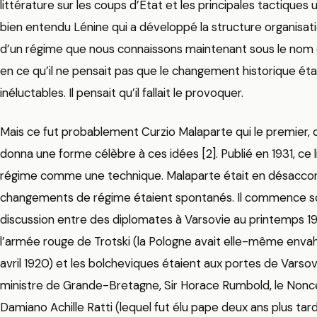
littérature sur les coups d’État et les principales tactiques 
bien entendu Lénine qui a développé la structure organisa
d’un régime que nous connaissons maintenant sous le nom de 
en ce qu’il ne pensait pas que le changement historique éta
inéluctables. Il pensait qu’il fallait le provoquer.
Mais ce fut probablement Curzio Malaparte qui le premier, 
donna une forme célèbre à ces idées [2]. Publié en 1931, ce
régime comme une technique. Malaparte était en désaccord
changements de régime étaient spontanés. Il commence so
discussion entre des diplomates à Varsovie au printemps 19
l’armée rouge de Trotski (la Pologne avait elle-même envahi
avril 1920) et les bolcheviques étaient aux portes de Varsovi
ministre de Grande-Bretagne, Sir Horace Rumbold, le Non
Damiano Achille Ratti (lequel fut élu pape deux ans plus tard