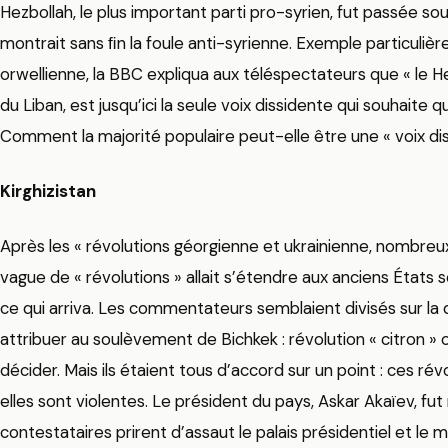
Hezbollah, le plus important parti pro-syrien, fut passée sous
montrait sans ﬁn la foule anti-syrienne. Exemple particuli
orwellienne, la BBC expliqua aux téléspectateurs que « le Hez
du Liban, est jusqu’ici la seule voix dissidente qui souhaite q
Comment la majorité populaire peut-elle être une « voix diss
Kirghizistan
Après les « révolutions géorgienne et ukrainienne, nombreux
vague de « révolutions » allait s’étendre aux anciens États s
ce qui arriva. Les commentateurs semblaient divisés sur la 
attribuer au soulèvement de Bichkek : révolution « citron » ou
décider. Mais ils étaient tous d’accord sur un point : ces r
elles sont violentes. Le président du pays, Askar Akaïev, fu
contestataires prirent d’assaut le palais présidentiel et le m