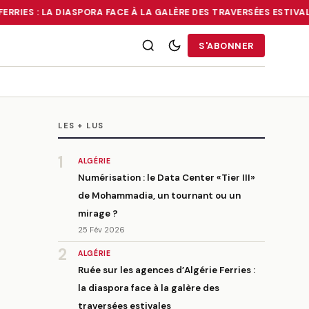
RRIES : LA DIASPORA FACE À LA GALÈRE DES TRAVERSÉES ESTIVALE
RRIES : LA DIASPORA FACE À LA GALÈRE DES TRAVERSÉES ESTIVALE
S'ABONNER
LES + LUS
1
ALGÉRIE
Numérisation : le Data Center «Tier III»
de Mohammadia, un tournant ou un
mirage ?
25 Fév 2026
2
ALGÉRIE
Ruée sur les agences d’Algérie Ferries :
la diaspora face à la galère des
traversées estivales