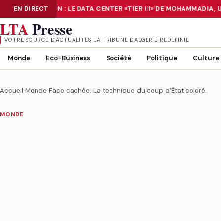
NUMÉRISATION : LE DATA CENTER «TIER III» DE MOHAMMADIA, 
EN DIRECT
NUMÉRISATION : LE DATA CENTER «TIER III» DE MOHAMMADIA, UN
LTA
Presse
VOTRE SOURCE D’ACTUALITÉS LA TRIBUNE D'ALGÉRIE REDÉFINIE
Monde
Eco-Business
Société
Politique
Culture
Accueil
›
Monde
›
Face cachée. La technique du coup d’État coloré.
MONDE