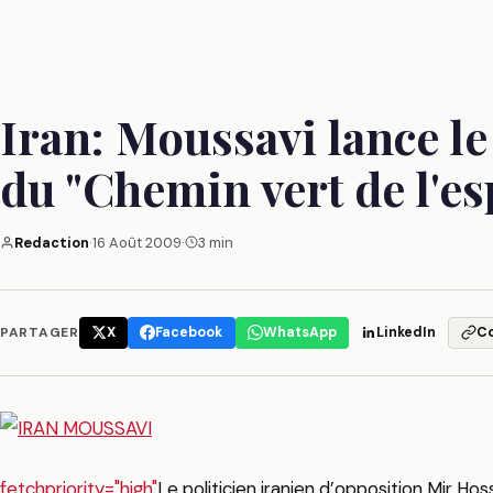
Iran: Moussavi lance 
du "Chemin vert de l'es
Redaction
·
16 Août 2009
·
3 min
PARTAGER
X
Facebook
WhatsApp
LinkedIn
C
fetchpriority="high"
Le politicien iranien d’opposition Mir H