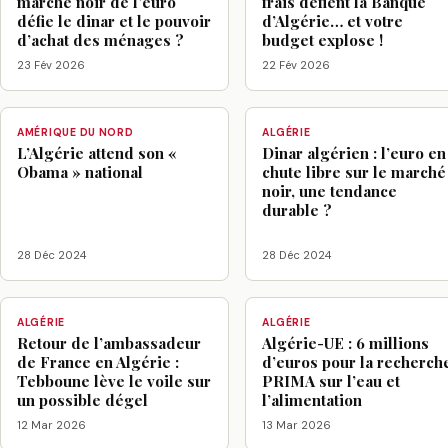
marché noir de l’euro
frais défient la Banque
défie le dinar et le pouvoir
d’Algérie… et votre
d’achat des ménages ?
budget explose !
23 Fév 2026
22 Fév 2026
AMÉRIQUE DU NORD
ALGÉRIE
L’Algérie attend son «
Dinar algérien : l’euro en
Obama » national
chute libre sur le marché
noir, une tendance
durable ?
28 Déc 2024
28 Déc 2024
ALGÉRIE
ALGÉRIE
Retour de l’ambassadeur
Algérie-UE : 6 millions
de France en Algérie :
d’euros pour la recherch
Tebboune lève le voile sur
PRIMA sur l’eau et
un possible dégel
l’alimentation
12 Mar 2026
13 Mar 2026