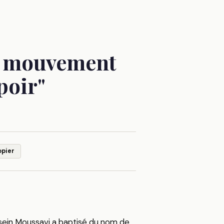
le mouvement
poir"
opier
ossein Moussavi a baptisé du nom de