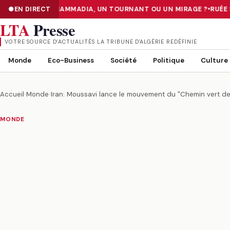
«TIER III» DE MOHAMMADIA, UN TOURNANT OU UN MIRAGE ?
EN DIRECT
•
RUÉE S
NUMÉRISATION : LE DATA CENTER «TIER III» DE MOHAMMADIA, UN
LTA
Presse
VOTRE SOURCE D’ACTUALITÉS LA TRIBUNE D'ALGÉRIE REDÉFINIE
Monde
Eco-Business
Société
Politique
Culture
Accueil
›
Monde
›
Iran: Moussavi lance le mouvement du "Chemin vert de 
MONDE