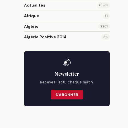
Actualités
6876
Afrique
31
Algérie
2261
Algérie Positive 2014
36
📬
Newsletter
Recevez l'actu chaque matin.
S'ABONNER