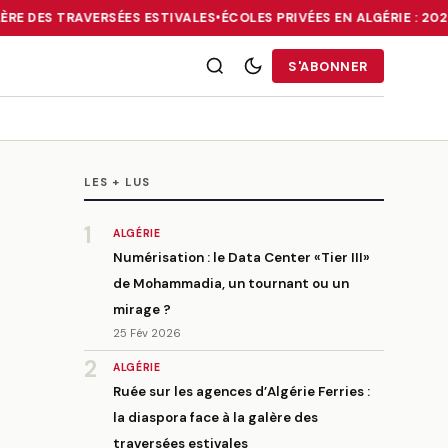
ÈRE DES TRAVERSÉES ESTIVALES
•
ÉCOLES PRIVÉES EN ALGÉRIE : 20
RRIES : LA DIASPORA FACE À LA GALÈRE DES TRAVERSÉES ESTIVALE
S'ABONNER
LES + LUS
1
ALGÉRIE
Numérisation : le Data Center «Tier III»
de Mohammadia, un tournant ou un
mirage ?
25 Fév 2026
2
ALGÉRIE
Ruée sur les agences d’Algérie Ferries :
la diaspora face à la galère des
traversées estivales