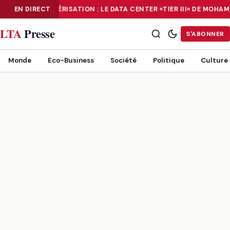
EN DIRECT
NUMÉRISATION : LE DATA CENTER «TIER III» DE MOHA
NUMÉRISATION : LE DATA CENTER «TIER III» DE MOHAMMADIA, UN
LTA
Presse
S'ABONNER
Monde
Eco-Business
Société
Politique
Culture