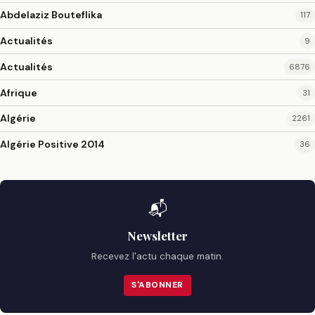
Abdelaziz Bouteflika
117
Actualités
9
Actualités
6876
Afrique
31
Algérie
2261
Algérie Positive 2014
36
📬
Newsletter
Recevez l'actu chaque matin.
S'ABONNER