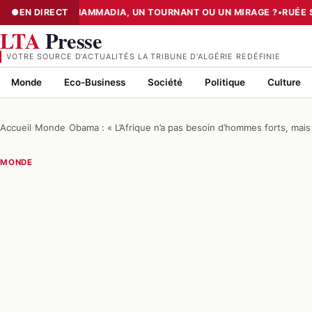
TIER III» DE MOHAMMADIA, UN TOURNANT OU UN MIRAGE ?
EN DIRECT
•
RUÉE SU
NUMÉRISATION : LE DATA CENTER «TIER III» DE MOHAMMADIA, UN
LTA
Presse
VOTRE SOURCE D’ACTUALITÉS LA TRIBUNE D'ALGÉRIE REDÉFINIE
Monde
Eco-Business
Société
Politique
Culture
Accueil
›
Monde
›
Obama : « L’Afrique n’a pas besoin d’hommes forts, mais 
MONDE