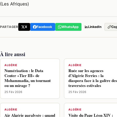
(Les Afriques)
X
Facebook
WhatsApp
LinkedIn
PARTAGER
Cop
À lire aussi
ALGÉRIE
ALGÉRIE
Numérisation : le Data
Ruée sur les agences
Center «Tier III» de
d’Algérie Ferries : la
Mohammadia, un tournant
diaspora face à la galère de
ou un mirage ?
traversées estivales
25 Fév 2026
25 Fév 2026
ALGÉRIE
ALGÉRIE
Air Algérie paralysée : quand
Visite du Pape Léon XIV :