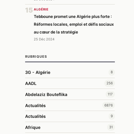
15
ALGÉRIE
Tebboune promet une Algérie plus forte :
Réformes locales, emploi et défis sociaux
au cœur de la stratégie
25 Déc 2024
RUBRIQUES
3G - Algérie
8
AADL
256
Abdelaziz Bouteflika
117
Actualités
6876
Actualités
9
Afrique
31