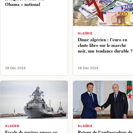
Obama » national
ALGÉRIE
Dinar algérien : l’euro en
chute libre sur le marché
noir, une tendance durable ?
28 Déc 2024
28 Déc 2024
ALGÉRIE
ALGÉRIE
Escale de navires russes au
Retour de l’ambassadeur de