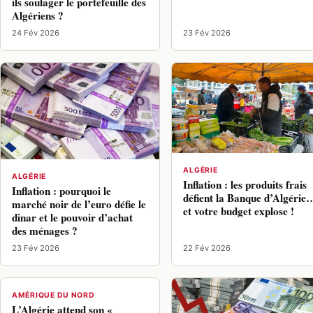
ils soulager le portefeuille des
Algériens ?
24 Fév 2026
23 Fév 2026
ALGÉRIE
ALGÉRIE
Inflation : les produits frais
Inflation : pourquoi le
défient la Banque d’Algérie
marché noir de l’euro défie le
et votre budget explose !
dinar et le pouvoir d’achat
des ménages ?
23 Fév 2026
22 Fév 2026
AMÉRIQUE DU NORD
L’Algérie attend son «