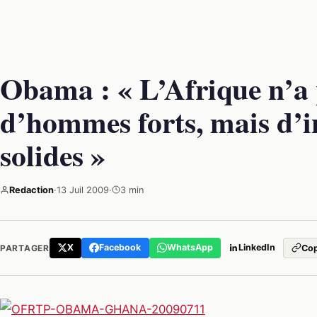
Obama : « L’Afrique n’a 
d’hommes forts, mais d’i
solides »
Redaction
·
13 Juil 2009
·
3 min
X
Facebook
WhatsApp
LinkedIn
PARTAGER
Cop