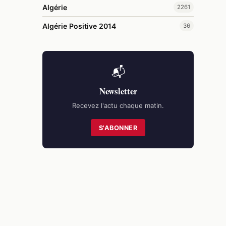
Algérie
2261
Algérie Positive 2014
36
📬
Newsletter
Recevez l'actu chaque matin.
S'ABONNER