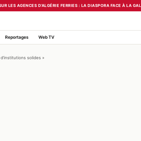
R LES AGENCES D’ALGÉRIE FERRIES : LA DIASPORA FACE À LA GAL
 TOURNANT OU UN MIRAGE ?
•
RUÉE SUR LES AGENCES D’ALGÉRIE FE
Reportages
Web TV
d’institutions solides »