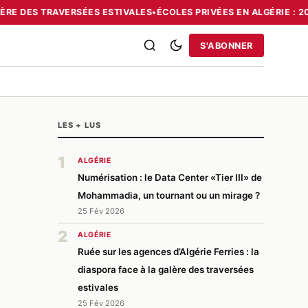
ÈRE DES TRAVERSÉES ESTIVALES
•
ÉCOLES PRIVÉES EN ALGÉRIE : 20
RRIES : LA DIASPORA FACE À LA GALÈRE DES TRAVERSÉES ESTIVAL
S'ABONNER
LES + LUS
1
ALGÉRIE
Numérisation : le Data Center «Tier III» de
Mohammadia, un tournant ou un mirage ?
25 Fév 2026
2
ALGÉRIE
Ruée sur les agences d’Algérie Ferries : la
diaspora face à la galère des traversées
estivales
25 Fév 2026