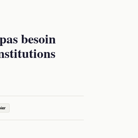
pas besoin
nstitutions
ier