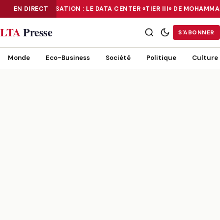
EN DIRECT
NUMÉRISATION : LE DATA CENTER «TIER III» DE MOHAMM
NUMÉRISATION : LE DATA CENTER «TIER III» DE MOHAMMADIA, UN
LTA
Presse
S'ABONNER
Monde
Eco-Business
Société
Politique
Culture