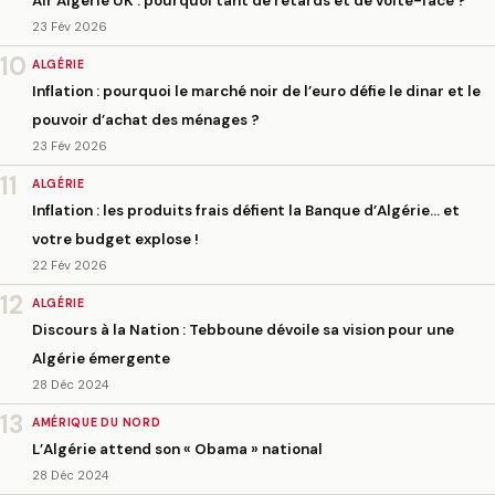
Air Algérie UK : pourquoi tant de retards et de volte-face ?
23 Fév 2026
10
ALGÉRIE
Inflation : pourquoi le marché noir de l’euro défie le dinar et le
pouvoir d’achat des ménages ?
23 Fév 2026
11
ALGÉRIE
Inflation : les produits frais défient la Banque d’Algérie… et
votre budget explose !
22 Fév 2026
12
ALGÉRIE
Discours à la Nation : Tebboune dévoile sa vision pour une
Algérie émergente
28 Déc 2024
13
AMÉRIQUE DU NORD
L’Algérie attend son « Obama » national
28 Déc 2024