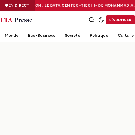
EN DIRECT
NUMÉRISATION : LE DATA CENTER «TIER III» DE MOHAMMADI
NUMÉRISATION : LE DATA CENTER «TIER III» DE MOHAMMADIA, UN
LTA
Presse
S'ABONNER
Monde
Eco-Business
Société
Politique
Culture