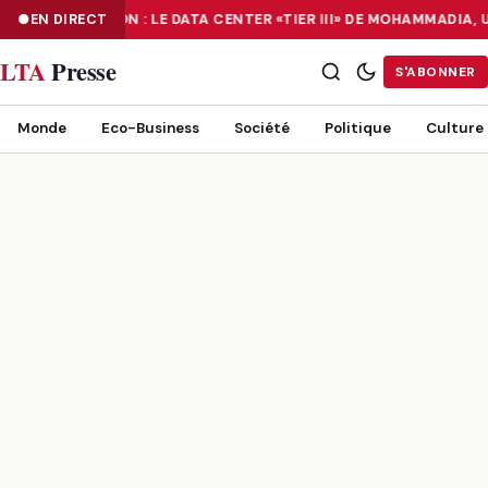
NUMÉRISATION : LE DATA CENTER «TIER III» DE MOHAMMADIA,
EN DIRECT
NUMÉRISATION : LE DATA CENTER «TIER III» DE MOHAMMADIA, UN
LTA
Presse
S'ABONNER
Monde
Eco-Business
Société
Politique
Culture