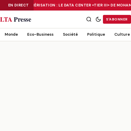
EN DIRECT
NUMÉRISATION : LE DATA CENTER «TIER III» DE MOH
NUMÉRISATION : LE DATA CENTER «TIER III» DE MOHAMMADIA, UN
LTA
Presse
S'ABONNER
Monde
Eco-Business
Société
Politique
Culture