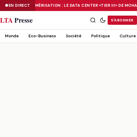
EN DIRECT
NUMÉRISATION : LE DATA CENTER «TIER III» DE M
NUMÉRISATION : LE DATA CENTER «TIER III» DE MOHAMMADIA, UN
LTA
Presse
S'ABONNER
Monde
Eco-Business
Société
Politique
Culture