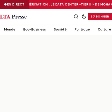
EN DIRECT
NUMÉRISATION : LE DATA CENTER «TIER III» DE MOH
NUMÉRISATION : LE DATA CENTER «TIER III» DE MOHAMMADIA, UN
LTA
Presse
S'ABONNER
Monde
Eco-Business
Société
Politique
Culture