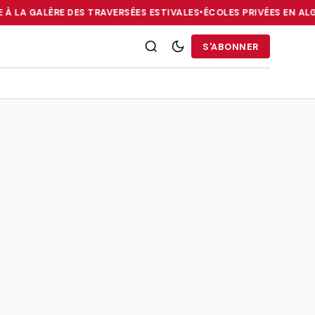
 À LA GALÈRE DES TRAVERSÉES ESTIVALES
•
ÉCOLES PRIVÉES EN ALG
RRIES : LA DIASPORA FACE À LA GALÈRE DES TRAVERSÉES ESTIVALE
S'ABONNER