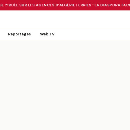
 ?
•
RUÉE SUR LES AGENCES D’ALGÉRIE FERRIES : LA DIASPORA FACE
 TOURNANT OU UN MIRAGE ?
•
RUÉE SUR LES AGENCES D’ALGÉRIE FE
Reportages
Web TV