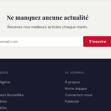
Ne manquez aucune actualité
Recevez nos meilleurs articles chaque matin.
S'inscrire
IQUES
LE JOURNAL
Algérie
À propos
Notre équipe
aziz Bouteflika
Contactez-nous
lités
Publicité
lités