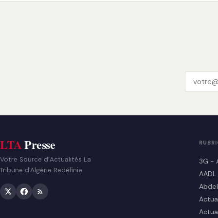
LTA
Presse
RUBR
Votre Source d’Actualités La
3G - 
Tribune d'Algérie Redéfinie
AADL
Abdel
Actua
Actua