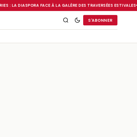
IES : LA DIASPORA FACE À LA GALÈRE DES TRAVERSÉES ESTIVALES
•
RRIES : LA DIASPORA FACE À LA GALÈRE DES TRAVERSÉES ESTIVALE
S'ABONNER