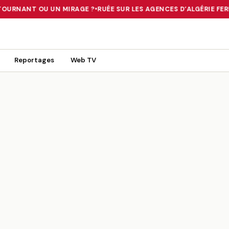
TOURNANT OU UN MIRAGE ?
•
RUÉE SUR LES AGENCES D’ALGÉRIE FERR
 TOURNANT OU UN MIRAGE ?
•
RUÉE SUR LES AGENCES D’ALGÉRIE FE
Reportages
Web TV