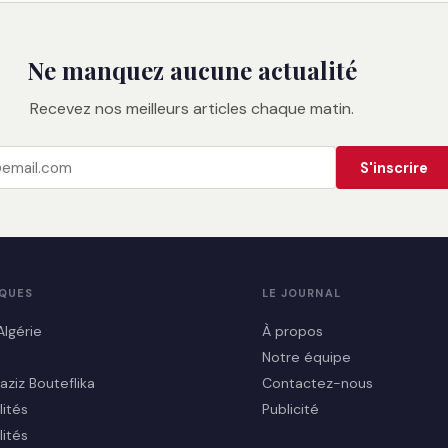
Ne manquez aucune actualité
Recevez nos meilleurs articles chaque matin.
S'inscrire
IQUES
LE JOURNAL
Algérie
À propos
Notre équipe
aziz Bouteflika
Contactez-nous
lités
Publicité
lités