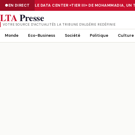
UMÉRISATION : LE DATA CENTER «TIER III» DE MOHAMMADIA, UN 
EN DIRECT
NUMÉRISATION : LE DATA CENTER «TIER III» DE MOHAMMADIA, UN
LTA
Presse
VOTRE SOURCE D’ACTUALITÉS LA TRIBUNE D'ALGÉRIE REDÉFINIE
Monde
Eco-Business
Société
Politique
Culture