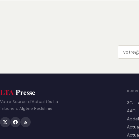
LTA
Presse
RUBR
Votre Source d’Actualités La
3G - 
Tribune d'Algérie Redéfinie
AADL
Abdel
Actua
Actua