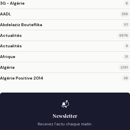
3G - Algérie
8
AADL
256
Abdelaziz Bouteflika
117
Actualités
6876
Actualités
9
Afrique
31
Algérie
2261
Algérie Positive 2014
36
📬
Newsletter
Recevez l'actu chaque matin.