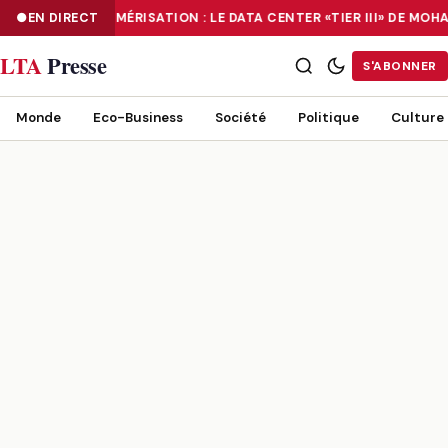
EN DIRECT
NUMÉRISATION : LE DATA CENTER «TIER III» DE M
NUMÉRISATION : LE DATA CENTER «TIER III» DE MOHAMMADIA, UN
LTA
Presse
S'ABONNER
Monde
Eco-Business
Société
Politique
Culture