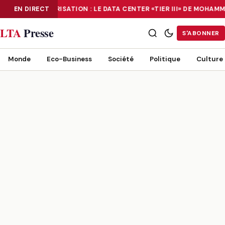
EN DIRECT
NUMÉRISATION : LE DATA CENTER «TIER III» DE MOHA
NUMÉRISATION : LE DATA CENTER «TIER III» DE MOHAMMADIA, UN
LTA
Presse
S'ABONNER
Monde
Eco-Business
Société
Politique
Culture