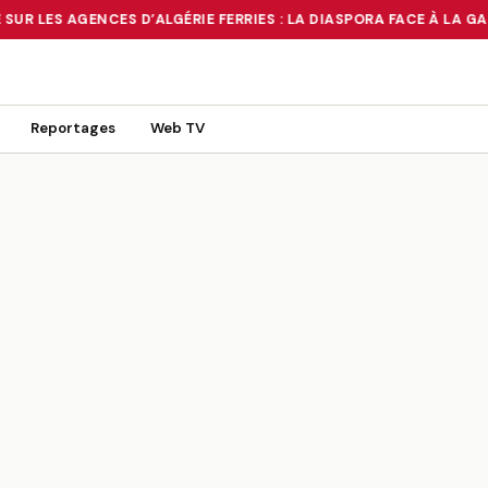
SUR LES AGENCES D’ALGÉRIE FERRIES : LA DIASPORA FACE À LA GA
 TOURNANT OU UN MIRAGE ?
•
RUÉE SUR LES AGENCES D’ALGÉRIE FE
Reportages
Web TV