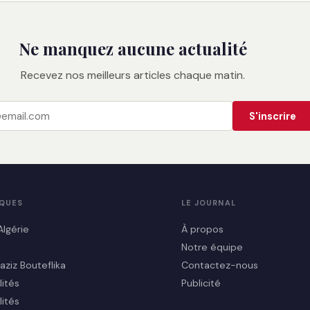
Ne manquez aucune actualité
Recevez nos meilleurs articles chaque matin.
S'inscrire
IQUES
LE JOURNAL
Algérie
À propos
Notre équipe
aziz Bouteflika
Contactez-nous
lités
Publicité
lités