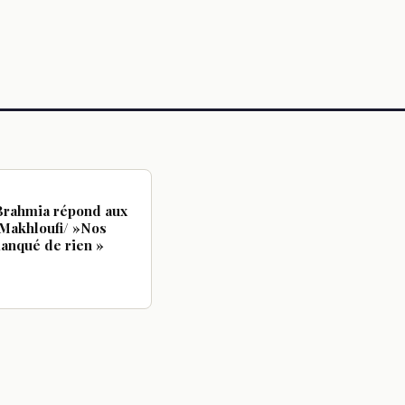
 Brahmia répond aux
 Makhloufi/ »Nos
manqué de rien »