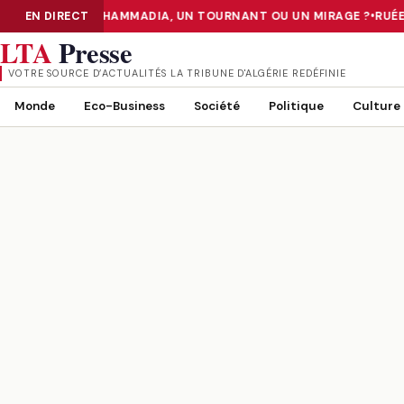
«TIER III» DE MOHAMMADIA, UN TOURNANT OU UN MIRAGE ?
EN DIRECT
•
RUÉE 
NUMÉRISATION : LE DATA CENTER «TIER III» DE MOHAMMADIA, UN
LTA
Presse
VOTRE SOURCE D’ACTUALITÉS LA TRIBUNE D'ALGÉRIE REDÉFINIE
Monde
Eco-Business
Société
Politique
Culture