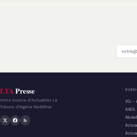
LTA
Presse
RUBR
Votre Source d’Actualités La
3G - 
Tribune d'Algérie Redéfinie
AADL
Abdel
Actua
Actua