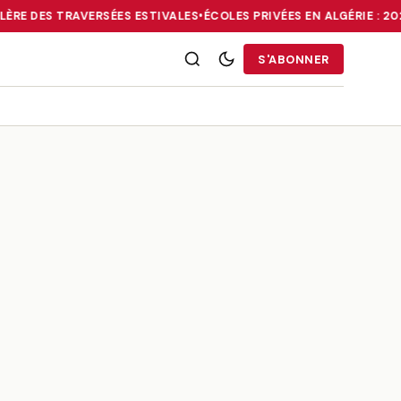
LÈRE DES TRAVERSÉES ESTIVALES
•
ÉCOLES PRIVÉES EN ALGÉRIE : 2
RRIES : LA DIASPORA FACE À LA GALÈRE DES TRAVERSÉES ESTIVALE
S'ABONNER