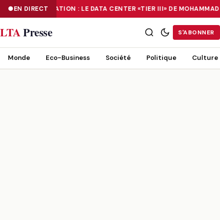
EN DIRECT
NUMÉRISATION : LE DATA CENTER «TIER III» DE MOHAMMA
NUMÉRISATION : LE DATA CENTER «TIER III» DE MOHAMMADIA, UN
LTA
Presse
S'ABONNER
Monde
Eco-Business
Société
Politique
Culture