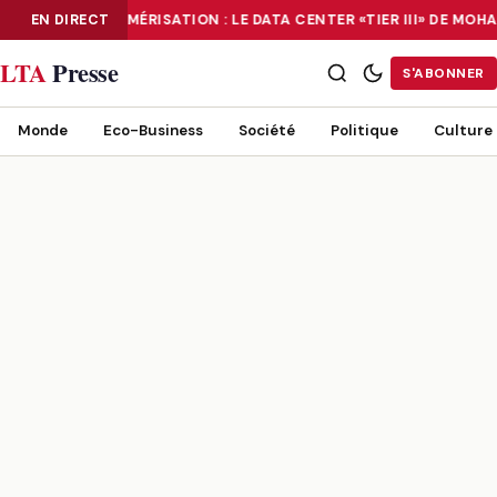
EN DIRECT
NUMÉRISATION : LE DATA CENTER «TIER III» DE M
NUMÉRISATION : LE DATA CENTER «TIER III» DE MOHAMMADIA, UN
LTA
Presse
S'ABONNER
Monde
Eco-Business
Société
Politique
Culture