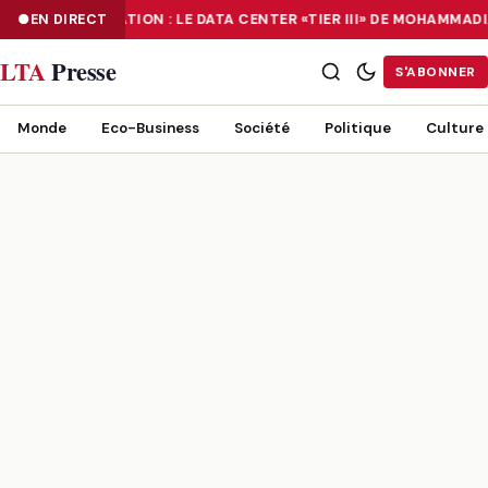
EN DIRECT
NUMÉRISATION : LE DATA CENTER «TIER III» DE MOHAMMAD
NUMÉRISATION : LE DATA CENTER «TIER III» DE MOHAMMADIA, UN
LTA
Presse
S'ABONNER
Monde
Eco-Business
Société
Politique
Culture