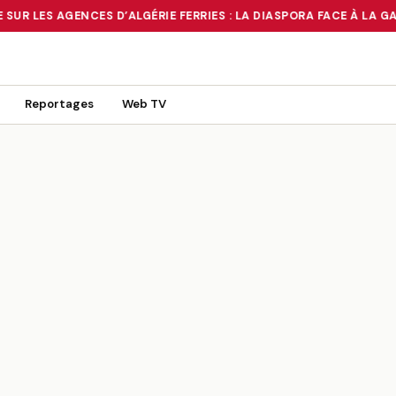
SUR LES AGENCES D’ALGÉRIE FERRIES : LA DIASPORA FACE À LA GA
 TOURNANT OU UN MIRAGE ?
•
RUÉE SUR LES AGENCES D’ALGÉRIE FE
Reportages
Web TV