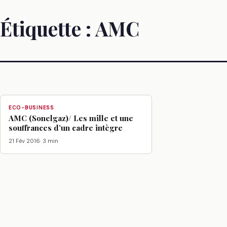
Étiquette :
AMC
ECO-BUSINESS
AMC (Sonelgaz)/ Les mille et une
souffrances d’un cadre intègre
21 Fév 2016
· 3 min