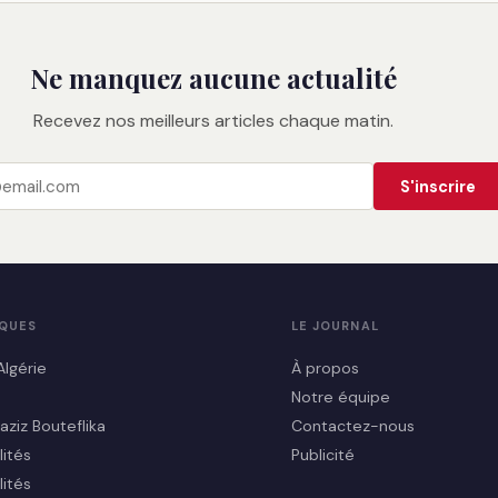
Ne manquez aucune actualité
Recevez nos meilleurs articles chaque matin.
S'inscrire
IQUES
LE JOURNAL
Algérie
À propos
Notre équipe
aziz Bouteflika
Contactez-nous
lités
Publicité
lités