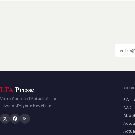
LTA
Presse
RUBR
Votre Source d’Actualités La
3G - 
Tribune d'Algérie Redéfinie
AADL
Abdel
Actua
Actua