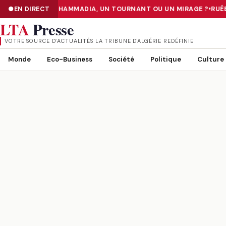
 «TIER III» DE MOHAMMADIA, UN TOURNANT OU UN MIRAGE ?
EN DIRECT
•
RUÉE 
NUMÉRISATION : LE DATA CENTER «TIER III» DE MOHAMMADIA, UN
LTA
Presse
VOTRE SOURCE D’ACTUALITÉS LA TRIBUNE D'ALGÉRIE REDÉFINIE
Monde
Eco-Business
Société
Politique
Culture