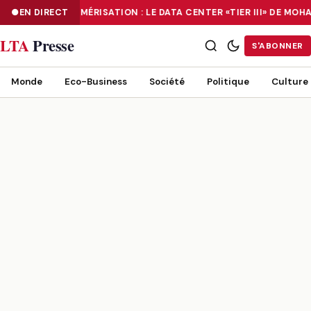
EN DIRECT
NUMÉRISATION : LE DATA CENTER «TIER III» DE M
NUMÉRISATION : LE DATA CENTER «TIER III» DE MOHAMMADIA, UN
LTA
Presse
S'ABONNER
Monde
Eco-Business
Société
Politique
Culture