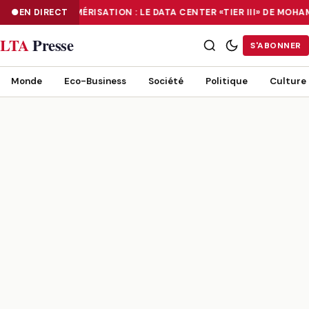
EN DIRECT
NUMÉRISATION : LE DATA CENTER «TIER III» DE MO
NUMÉRISATION : LE DATA CENTER «TIER III» DE MOHAMMADIA, UN
LTA
Presse
S'ABONNER
Monde
Eco-Business
Société
Politique
Culture