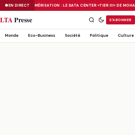
EN DIRECT
NUMÉRISATION : LE DATA CENTER «TIER III» DE MO
NUMÉRISATION : LE DATA CENTER «TIER III» DE MOHAMMADIA, UN
LTA
Presse
S'ABONNER
Monde
Eco-Business
Société
Politique
Culture