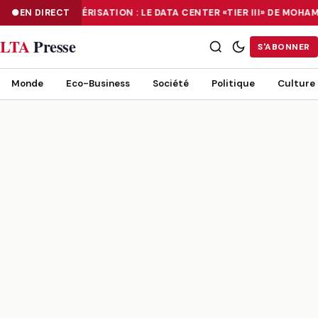
EN DIRECT
NUMÉRISATION : LE DATA CENTER «TIER III» DE MOH
NUMÉRISATION : LE DATA CENTER «TIER III» DE MOHAMMADIA, UN
LTA
Presse
S'ABONNER
Monde
Eco-Business
Société
Politique
Culture