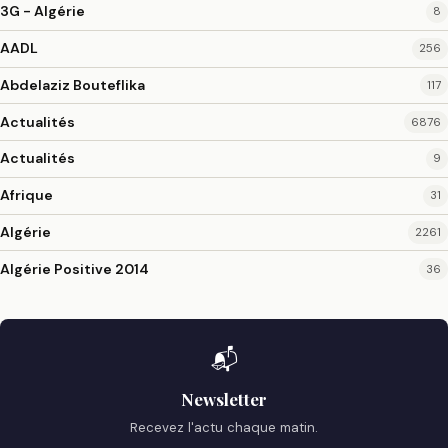
3G - Algérie
8
AADL
256
Abdelaziz Bouteflika
117
Actualités
6876
Actualités
9
Afrique
31
Algérie
2261
Algérie Positive 2014
36
📬
Newsletter
Recevez l'actu chaque matin.