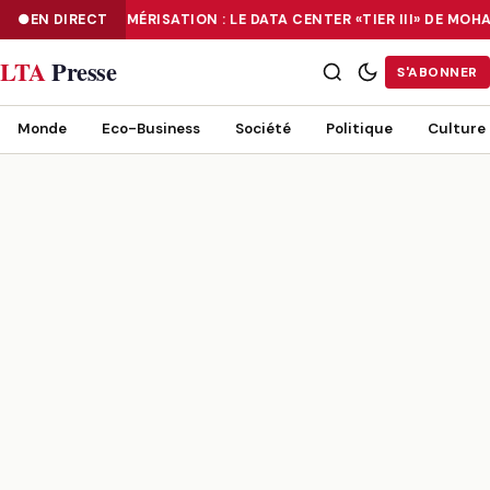
EN DIRECT
NUMÉRISATION : LE DATA CENTER «TIER III» DE M
NUMÉRISATION : LE DATA CENTER «TIER III» DE MOHAMMADIA, UN
LTA
Presse
S'ABONNER
Monde
Eco-Business
Société
Politique
Culture