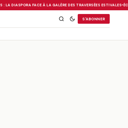
 : LA DIASPORA FACE À LA GALÈRE DES TRAVERSÉES ESTIVALES
•
ÉCO
RRIES : LA DIASPORA FACE À LA GALÈRE DES TRAVERSÉES ESTIVALE
S'ABONNER