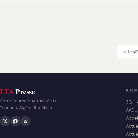
LTA
Presse
RUBR
Votre Source d’Actualités La
3G - 
Tribune d'Algérie Redéfinie
AADL
Abdel
Actua
Actua