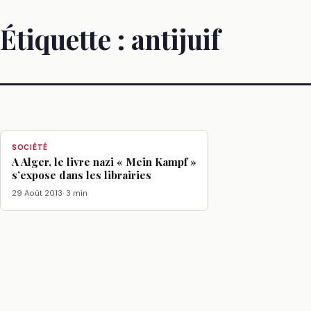
Étiquette :
antijuif
SOCIÉTÉ
A Alger, le livre nazi « Mein Kampf »
s’expose dans les librairies
29 Août 2013
· 3 min