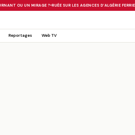
URNANT OU UN MIRAGE ?
•
RUÉE SUR LES AGENCES D’ALGÉRIE FERRIES
 TOURNANT OU UN MIRAGE ?
•
RUÉE SUR LES AGENCES D’ALGÉRIE FE
Reportages
Web TV