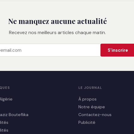
Ne manquez aucune actualité
Recevez nos meilleurs articles chaque matin.
S'inscrire
IQUES
LE JOURNAL
Algérie
À propos
Notre équipe
aziz Bouteflika
Contactez-nous
lités
Publicité
lités