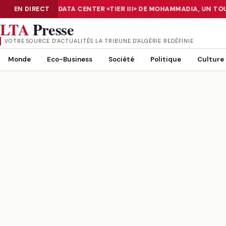
ÉRISATION : LE DATA CENTER «TIER III» DE MOHAMMADIA, UN TO
EN DIRECT
NUMÉRISATION : LE DATA CENTER «TIER III» DE MOHAMMADIA, UN
LTA
Presse
VOTRE SOURCE D’ACTUALITÉS LA TRIBUNE D'ALGÉRIE REDÉFINIE
Monde
Eco-Business
Société
Politique
Culture