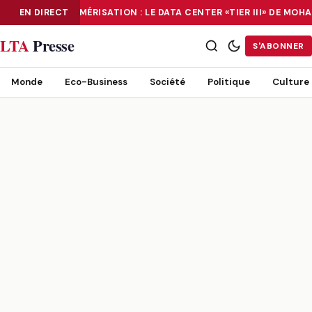
EN DIRECT
NUMÉRISATION : LE DATA CENTER «TIER III» DE MO
NUMÉRISATION : LE DATA CENTER «TIER III» DE MOHAMMADIA, UN
LTA
Presse
S'ABONNER
Monde
Eco-Business
Société
Politique
Culture