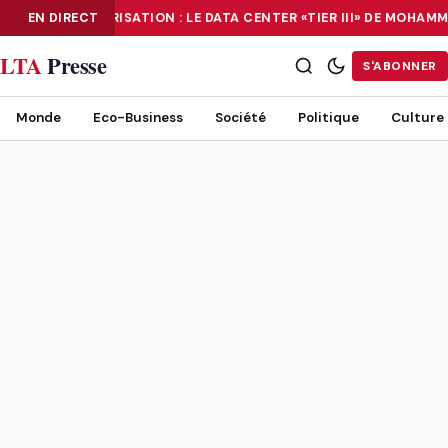
EN DIRECT
NUMÉRISATION : LE DATA CENTER «TIER III» DE MOHA
NUMÉRISATION : LE DATA CENTER «TIER III» DE MOHAMMADIA, UN
LTA
Presse
S'ABONNER
Monde
Eco-Business
Société
Politique
Culture