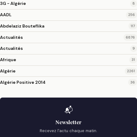
3G - Algérie
8
AADL
256
Abdelaziz Bouteflika
117
Actualités
6876
Actualités
9
Afrique
31
Algérie
2261
Algérie Positive 2014
36
📬
Newsletter
Recevez l'actu chaque matin.