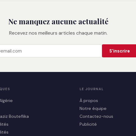
Ne manquez aucune actualité
Recevez nos meilleurs articles chaque matin.
S'inscrire
IQUES
LE JOURNAL
Algérie
À propos
Notre équipe
aziz Bouteflika
Contactez-nous
lités
Publicité
lités