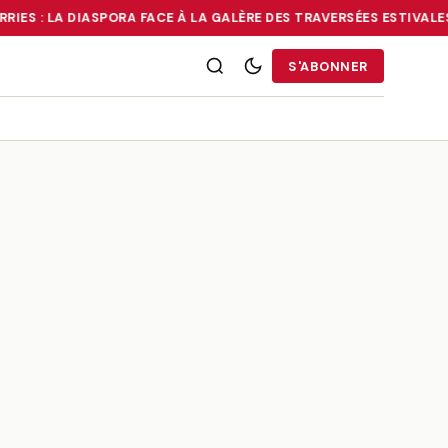
RIES : LA DIASPORA FACE À LA GALÈRE DES TRAVERSÉES ESTIVALES
RRIES : LA DIASPORA FACE À LA GALÈRE DES TRAVERSÉES ESTIVALE
S'ABONNER