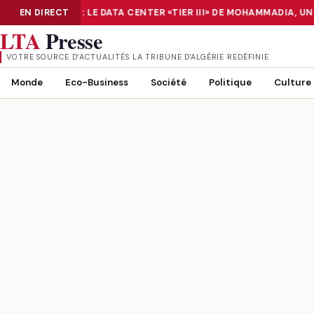
NUMÉRISATION : LE DATA CENTER «TIER III» DE MOHAMMADIA, UN
EN DIRECT
NUMÉRISATION : LE DATA CENTER «TIER III» DE MOHAMMADIA, UN
LTA
Presse
VOTRE SOURCE D’ACTUALITÉS LA TRIBUNE D'ALGÉRIE REDÉFINIE
Monde
Eco-Business
Société
Politique
Culture