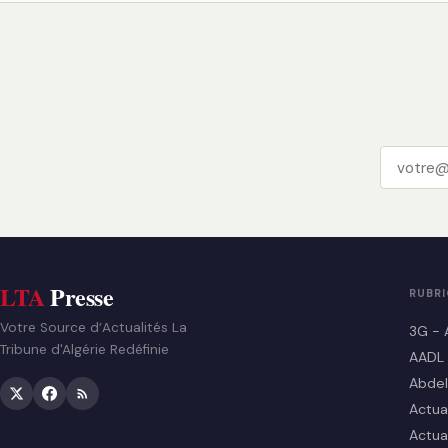
LTA
Presse
RUBR
Votre Source d’Actualités La
3G - 
Tribune d'Algérie Redéfinie
AADL
Abdel
Actua
Actua