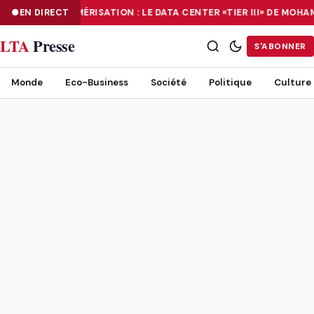
EN DIRECT
NUMÉRISATION : LE DATA CENTER «TIER III» DE MO
NUMÉRISATION : LE DATA CENTER «TIER III» DE MOHAMMADIA, UN
LTA
Presse
S'ABONNER
Monde
Eco-Business
Société
Politique
Culture