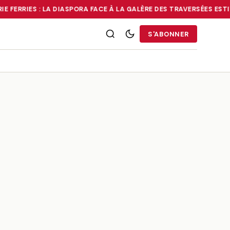
E FERRIES : LA DIASPORA FACE À LA GALÈRE DES TRAVERSÉES ESTI
RRIES : LA DIASPORA FACE À LA GALÈRE DES TRAVERSÉES ESTIVALE
S'ABONNER