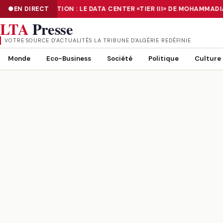
EN DIRECT
NUMÉRISATION : LE DATA CENTER «TIER III» DE MOHAMMADI
NUMÉRISATION : LE DATA CENTER «TIER III» DE MOHAMMADIA, UN
LTA
Presse
VOTRE SOURCE D’ACTUALITÉS LA TRIBUNE D'ALGÉRIE REDÉFINIE
Monde
Eco-Business
Société
Politique
Culture