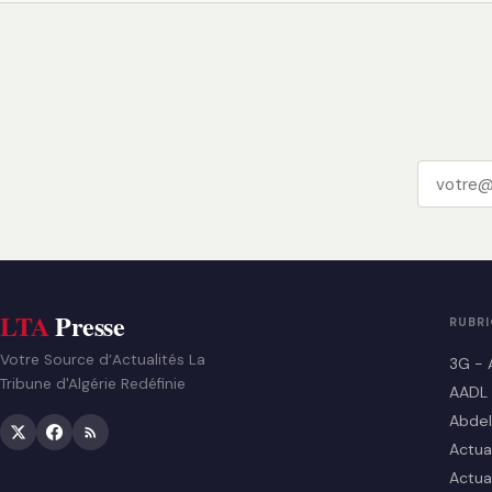
LTA
Presse
RUBR
Votre Source d’Actualités La
3G - 
Tribune d'Algérie Redéfinie
AADL
Abdel
Actua
Actua