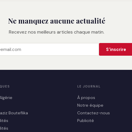
Ne manquez aucune actualité
Recevez nos meilleurs articles chaque matin.
S'inscrire
IQUES
LE JOURNAL
Algérie
À propos
Notre équipe
aziz Bouteflika
Contactez-nous
lités
Publicité
lités