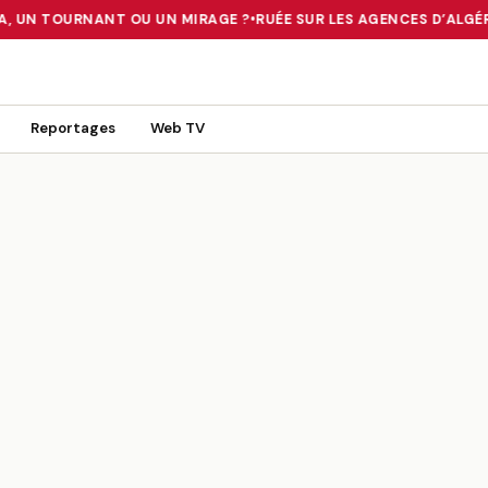
A, UN TOURNANT OU UN MIRAGE ?
•
RUÉE SUR LES AGENCES D’ALGÉRI
 TOURNANT OU UN MIRAGE ?
•
RUÉE SUR LES AGENCES D’ALGÉRIE FE
Reportages
Web TV