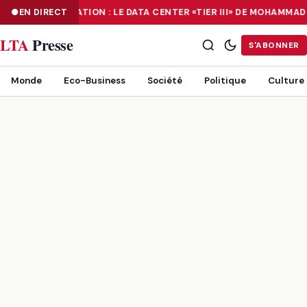
EN DIRECT
NUMÉRISATION : LE DATA CENTER «TIER III» DE MOHAMMA
NUMÉRISATION : LE DATA CENTER «TIER III» DE MOHAMMADIA, UN
LTA
Presse
S'ABONNER
Monde
Eco-Business
Société
Politique
Culture