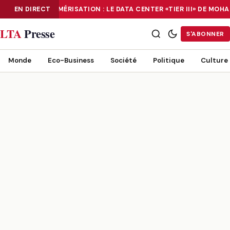
EN DIRECT
NUMÉRISATION : LE DATA CENTER «TIER III» DE MO
NUMÉRISATION : LE DATA CENTER «TIER III» DE MOHAMMADIA, UN
LTA
Presse
S'ABONNER
Monde
Eco-Business
Société
Politique
Culture