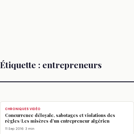
Étiquette :
entrepreneurs
CHRONIQUES VIDÉO
Concurrence déloyale, sabotages et violations des
règles/Les misères d’un entrepreneur algérien
11 Sep 2016
· 3 min