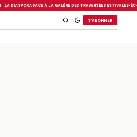
 : LA DIASPORA FACE À LA GALÈRE DES TRAVERSÉES ESTIVALES
•
ÉCO
RRIES : LA DIASPORA FACE À LA GALÈRE DES TRAVERSÉES ESTIVALE
S'ABONNER