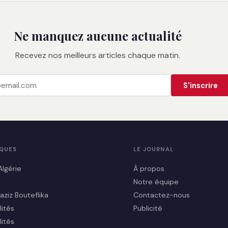
Ne manquez aucune actualité
Recevez nos meilleurs articles chaque matin.
S'inscrire
IQUES
LE JOURNAL
Algérie
À propos
Notre équipe
aziz Bouteflika
Contactez-nous
lités
Publicité
lités