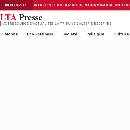
RISATION : LE DATA CENTER «TIER III» DE MOHAMMADIA, UN TOU
EN DIRECT
NUMÉRISATION : LE DATA CENTER «TIER III» DE MOHAMMADIA, UN
LTA
Presse
VOTRE SOURCE D’ACTUALITÉS LA TRIBUNE D'ALGÉRIE REDÉFINIE
Monde
Eco-Business
Société
Politique
Culture