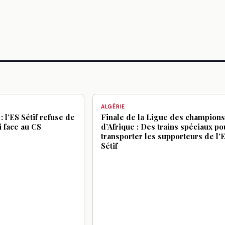
ALGÉRIE
: l’ES Sétif refuse de
Finale de la Ligue des champions
 face au CS
d’Afrique : Des trains spéciaux po
transporter les supporteurs de l’
Sétif