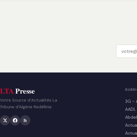
LTA
Presse
RUBR
Votre Source d’Actualités La
3G - 
Tribune d'Algérie Redéfinie
AADL
Abdel
Actua
Actua