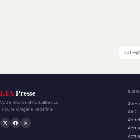
LTA
Presse
RUBR
Votre Source d’Actualités La
3G - 
Tribune d'Algérie Redéfinie
AADL
Abdel
Actua
Actua