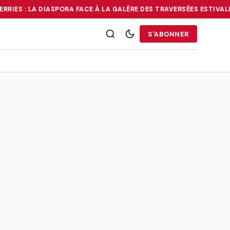
RRIES : LA DIASPORA FACE À LA GALÈRE DES TRAVERSÉES ESTIVALE
RRIES : LA DIASPORA FACE À LA GALÈRE DES TRAVERSÉES ESTIVALE
S'ABONNER