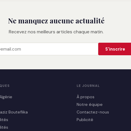
Ne manquez aucune actualité
Recevez nos meilleurs articles chaque matin.
S'inscrire
IQUES
LE JOURNAL
Algérie
À propos
Notre équipe
aziz Bouteflika
Contactez-nous
lités
Publicité
lités