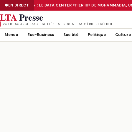
NUMÉRISATION : LE DATA CENTER «TIER III» DE MOHAMMADIA, U
EN DIRECT
NUMÉRISATION : LE DATA CENTER «TIER III» DE MOHAMMADIA, UN
LTA
Presse
VOTRE SOURCE D’ACTUALITÉS LA TRIBUNE D'ALGÉRIE REDÉFINIE
Monde
Eco-Business
Société
Politique
Culture