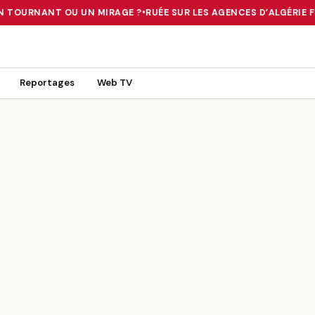
N TOURNANT OU UN MIRAGE ?
•
RUÉE SUR LES AGENCES D’ALGÉRIE FE
 TOURNANT OU UN MIRAGE ?
•
RUÉE SUR LES AGENCES D’ALGÉRIE FE
Reportages
Web TV