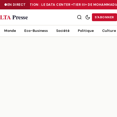
EN DIRECT
NUMÉRISATION : LE DATA CENTER «TIER III» DE MOHAMMAD
NUMÉRISATION : LE DATA CENTER «TIER III» DE MOHAMMADIA, UN
LTA
Presse
S'ABONNER
Monde
Eco-Business
Société
Politique
Culture