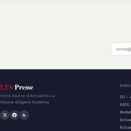
LTA
Presse
RUBR
Votre Source d’Actualités La
3G - 
Tribune d'Algérie Redéfinie
AADL
Abdel
Actua
Actua