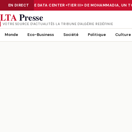
UMÉRISATION : LE DATA CENTER «TIER III» DE MOHAMMADIA, UN T
EN DIRECT
NUMÉRISATION : LE DATA CENTER «TIER III» DE MOHAMMADIA, UN
LTA
Presse
VOTRE SOURCE D’ACTUALITÉS LA TRIBUNE D'ALGÉRIE REDÉFINIE
Monde
Eco-Business
Société
Politique
Culture