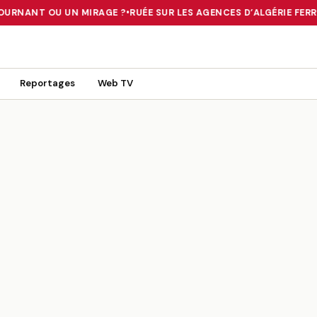
OURNANT OU UN MIRAGE ?
•
RUÉE SUR LES AGENCES D’ALGÉRIE FERRI
 TOURNANT OU UN MIRAGE ?
•
RUÉE SUR LES AGENCES D’ALGÉRIE FE
Reportages
Web TV