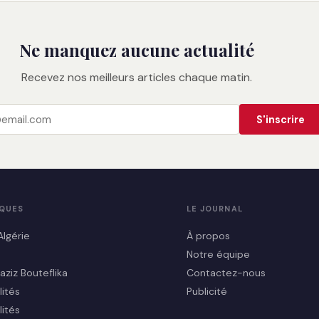
Ne manquez aucune actualité
Recevez nos meilleurs articles chaque matin.
S'inscrire
IQUES
LE JOURNAL
Algérie
À propos
Notre équipe
aziz Bouteflika
Contactez-nous
lités
Publicité
lités