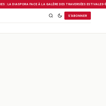
ES : LA DIASPORA FACE À LA GALÈRE DES TRAVERSÉES ESTIVALES
•
É
RRIES : LA DIASPORA FACE À LA GALÈRE DES TRAVERSÉES ESTIVALE
S'ABONNER