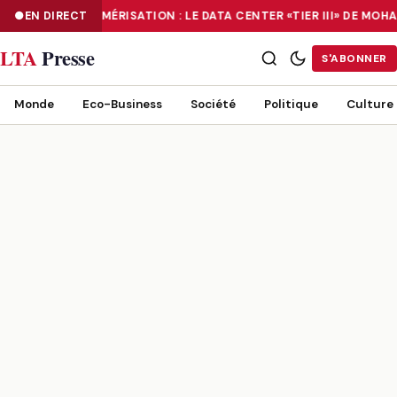
EN DIRECT
NUMÉRISATION : LE DATA CENTER «TIER III» DE MO
NUMÉRISATION : LE DATA CENTER «TIER III» DE MOHAMMADIA, UN
LTA
Presse
S'ABONNER
Monde
Eco-Business
Société
Politique
Culture