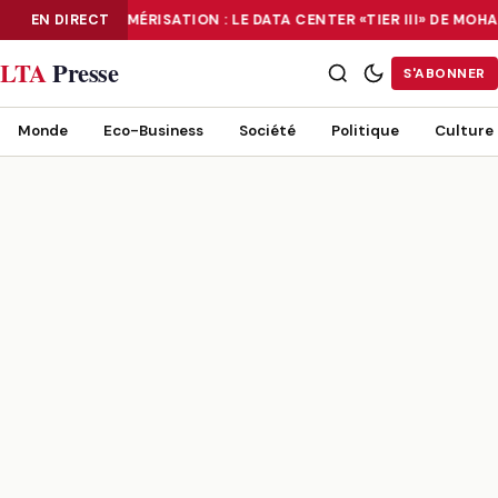
EN DIRECT
NUMÉRISATION : LE DATA CENTER «TIER III» DE MO
NUMÉRISATION : LE DATA CENTER «TIER III» DE MOHAMMADIA, UN
LTA
Presse
S'ABONNER
Monde
Eco-Business
Société
Politique
Culture