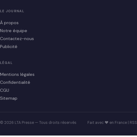
LE JOURNAL
À propos
Notre équipe
Contactez-nous
Publicité
LÉGAL
Mentions légales
Confidentialité
CGU
Sitemap
© 2026 LTA Presse — Tous droits réservés
Fait avec ♥ en France |
RSS