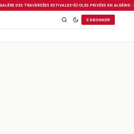
GALÈRE DES TRAVERSÉES ESTIVALES
•
ÉCOLES PRIVÉES EN ALGÉRIE :
RRIES : LA DIASPORA FACE À LA GALÈRE DES TRAVERSÉES ESTIVALE
S'ABONNER