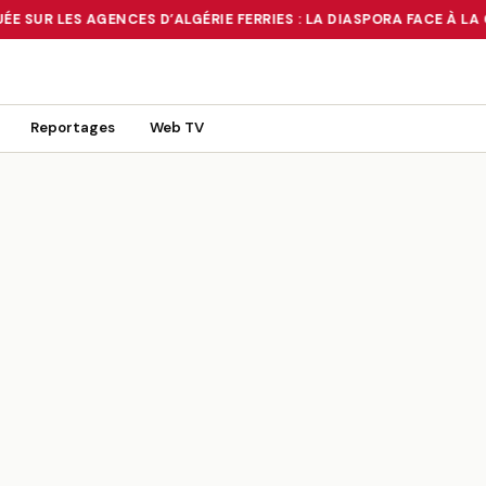
E SUR LES AGENCES D’ALGÉRIE FERRIES : LA DIASPORA FACE À LA 
 TOURNANT OU UN MIRAGE ?
•
RUÉE SUR LES AGENCES D’ALGÉRIE FE
Reportages
Web TV