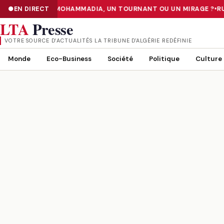
ER «TIER III» DE MOHAMMADIA, UN TOURNANT OU UN MIRAGE ?
EN DIRECT
•
RUÉ
NUMÉRISATION : LE DATA CENTER «TIER III» DE MOHAMMADIA, UN
LTA
Presse
VOTRE SOURCE D’ACTUALITÉS LA TRIBUNE D'ALGÉRIE REDÉFINIE
Monde
Eco-Business
Société
Politique
Culture