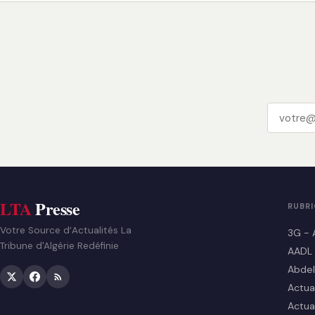
LTA
Presse
RUBR
Votre Source d’Actualités La
3G - 
Tribune d'Algérie Redéfinie
AADL
Abdel
Actua
Actua