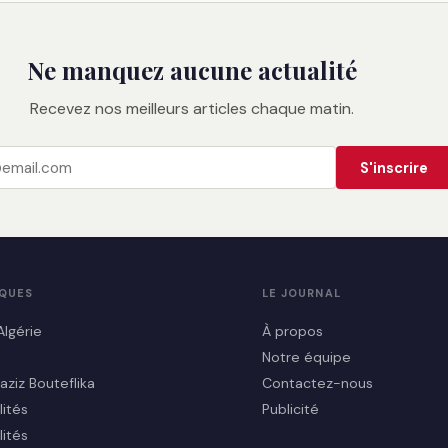
Ne manquez aucune actualité
Recevez nos meilleurs articles chaque matin.
S'inscrire
IQUES
LE JOURNAL
Algérie
À propos
Notre équipe
aziz Bouteflika
Contactez-nous
lités
Publicité
lités