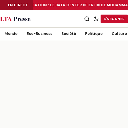
EN DIRECT
NUMÉRISATION : LE DATA CENTER «TIER III» DE MOHAMM
NUMÉRISATION : LE DATA CENTER «TIER III» DE MOHAMMADIA, UN
LTA
Presse
S'ABONNER
Monde
Eco-Business
Société
Politique
Culture