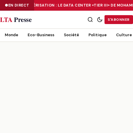
EN DIRECT
NUMÉRISATION : LE DATA CENTER «TIER III» DE MOH
NUMÉRISATION : LE DATA CENTER «TIER III» DE MOHAMMADIA, UN
LTA
Presse
S'ABONNER
Monde
Eco-Business
Société
Politique
Culture