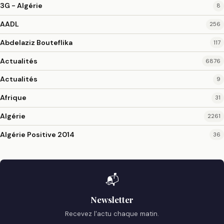
3G - Algérie
8
AADL
256
Abdelaziz Bouteflika
117
Actualités
6876
Actualités
9
Afrique
31
Algérie
2261
Algérie Positive 2014
36
📬
Newsletter
Recevez l'actu chaque matin.