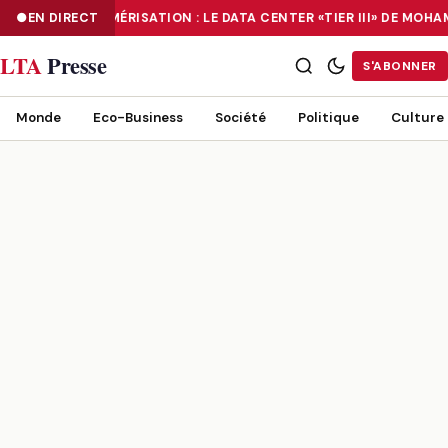
EN DIRECT
NUMÉRISATION : LE DATA CENTER «TIER III» DE MO
NUMÉRISATION : LE DATA CENTER «TIER III» DE MOHAMMADIA, UN
LTA
Presse
S'ABONNER
Monde
Eco-Business
Société
Politique
Culture