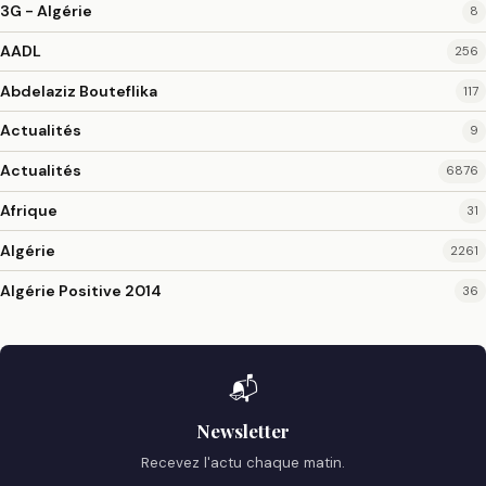
3G - Algérie
8
AADL
256
Abdelaziz Bouteflika
117
Actualités
9
Actualités
6876
Afrique
31
Algérie
2261
Algérie Positive 2014
36
📬
Newsletter
Recevez l'actu chaque matin.